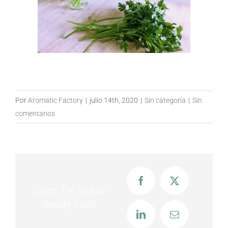
Por
Aromatic Factory
|
julio 14th, 2020
|
Sin categoría
|
Sin
comentarios
Facebook
X
Share The Virtual
Reality Post!
LinkedIn
Correo
electrónico