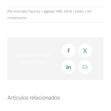
Por
Aromatic Factory
|
agosto 19th, 2016
|
News
|
Sin
comentarios
Facebook
X
Share The Virtual
Reality Post!
LinkedIn
Correo
electrónico
Artículos relacionados