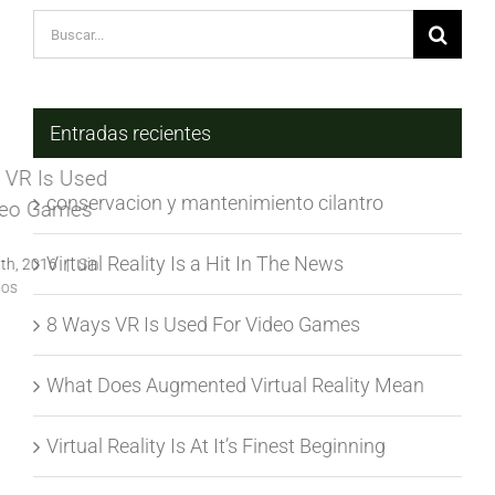
Buscar:
Entradas recientes
conservacion y mantenimiento cilantro
Virtual Reality Is a Hit In The News
8 Ways VR Is Used For Video Games
What Does Augmented Virtual Reality Mean
Virtual Reality Is At It’s Finest Beginning